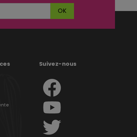
OK
ices
Suivez-nous
e
ente