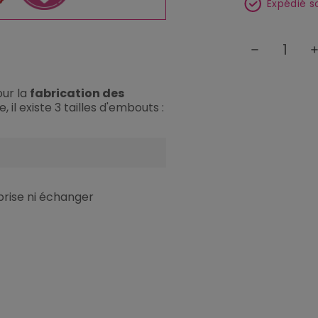
Expédié s
remove
ad
our la
fabrication des
 il existe 3 tailles d'embouts :
prise ni échanger