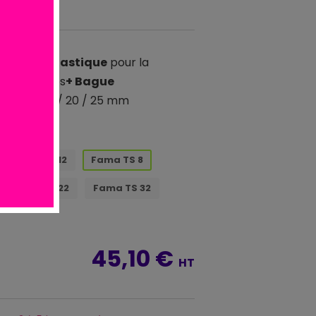
bouts en plastique
pour la
es saucisses
+ Bague
outs de 15 / 20 / 25 mm
Fama TS 12
Fama TS 8
Fama TS 22
Fama TS 32
45,10 €
HT