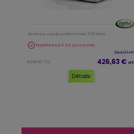
Hachoir a viande professionnel TS8 fama
Expédié sous 3 à 5 jours ouvrés
554.07 HT
426,63 €
511,96 € TTC
HT
Détails