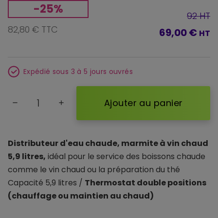
-25%
92 HT
82,80 € TTC
69,00 €
HT
Expédié sous 3 à 5 jours ouvrés
Ajouter au panier
remove
add
Distributeur d'eau chaude, marmite à vin chaud
5,9 litres,
idéal pour le service des boissons chaude
comme le vin chaud ou la préparation du thé
Capacité 5,9 litres /
Thermostat double positions
(chauffage ou maintien au chaud)