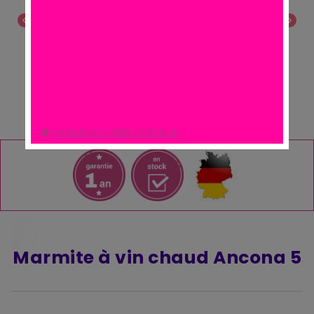
chevron_left
chevron_right
NE PLUS MONTRER CE POPUP.
Marmite à vin chaud Ancona 5