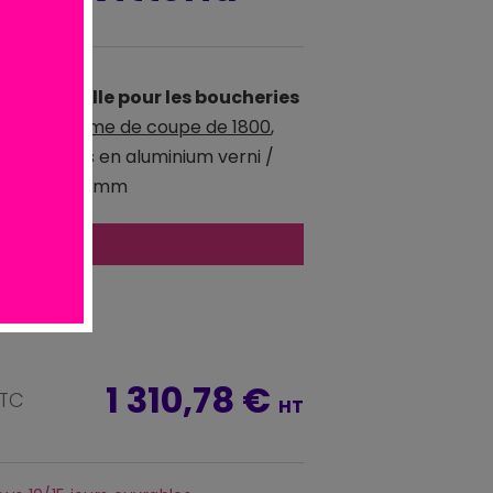
ofessionnelle pour les boucheries
ies avec
lame de coupe de 1800
,
s / Châssis en aluminium verni /
pe de 1800 mm
atuite
*
1 310,78 €
TTC
HT