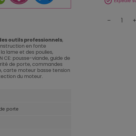
Expédié s
remove
ad
 des outils professionnels
,
onstruction en fonte
 la lame et des poulies,
ON CE: pousse-viande, guide de
urité de porte, commandes
e, carte moteur basse tension
tection du moteur.
 de porte