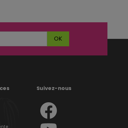
OK
ices
Suivez-nous
e
ente