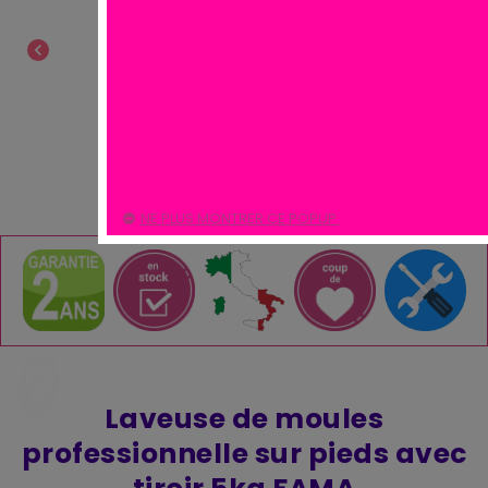
chevron_left
chevron_right
NE PLUS MONTRER CE POPUP.
Laveuse de moules
professionnelle sur pieds avec