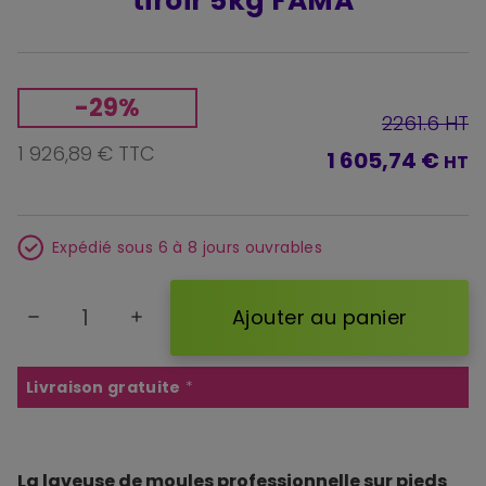
tiroir 5kg FAMA
-29%
2261.6 HT
1 926,89 € TTC
1 605,74 €
HT
Expédié sous 6 à 8 jours ouvrables
Ajouter au panier
remove
add
Livraison gratuite
*
La laveuse de moules professionnelle sur pieds