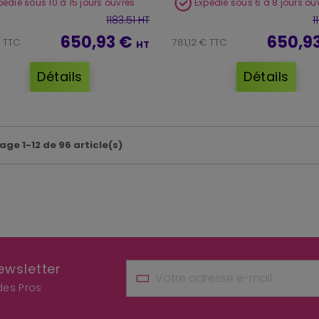
pédié sous 10 à 15 jours ouvrés
Expédié sous 6 à 8 jours ou
1183.51 HT
1
650,93 €
650,9
€ TTC
781,12 € TTC
HT
Détails
Détails
age 1-12 de 96 article(s)
ewsletter
 des Pros