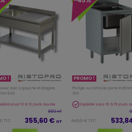
0%
-45%
MO !
PROMO !
 avec bac a gauche et étagere
Plonge sur armoire porte battant
Prof 600
700
pédié sous 10 à 12 jours ouvrés
Expédié sous 10 à 15 jours o
889 HT
9
355,60 €
533,8
 € TTC
640,61 € TTC
HT