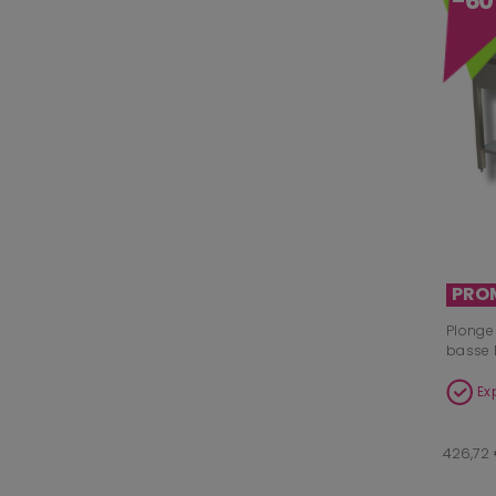
-6
PRO
Plonge
basse 
Ex
426,72