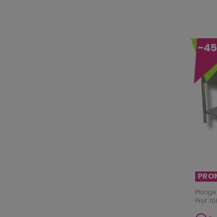
-4
PRO
Plonge
Prof 70