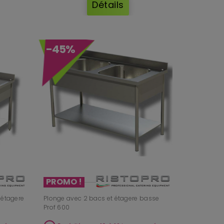
Détails
Pour un service régulier, une
plonge 2 bacs
apporte
plus de confort. Si votre lave-vaisselle pro absorbe la
majorité du flux, une
plonge 1 bac
peut suffire.
Égouttoir à gauche ou à droite :
-45%
comment décider ?
Choisissez selon votre sens de circulation : le but est
d’éviter de croiser le sale et le propre, et de limiter
les gestes inutiles.
Profondeur 600 ou 700 : laquelle
est la plus polyvalente ?
La
700 mm
est plus confortable sur les gros
ustensiles. La
600 mm
est idéale si vous manquez de
place.
Une plonge avec armoire est-
elle utile ?
PROMO !
Oui si vous voulez protéger le rangement, garder
une zone plus nette et gagner en organisation,
 étagere
Plonge avec 2 bacs et étagere basse
surtout en cuisine très sollicitée.
Prof 600
Faut-il un dosseret ?