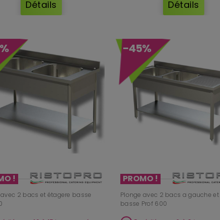
Détails
Détails
5%
-45%
MO !
PROMO !
 avec 2 bacs et étagere basse
Plonge avec 2 bacs a gauche et
0
basse Prof 600