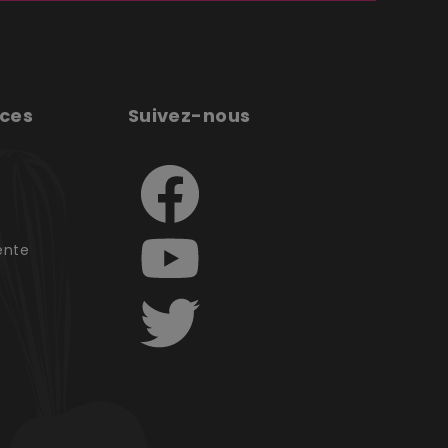
ices
Suivez-nous
e
ente