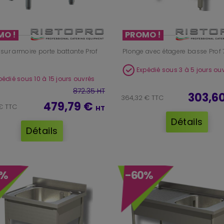
MO !
PROMO !
sur armoire porte battante Prof
Plonge avec étagere basse Prof
Expédié sous 3 à 5 jours ou
pédié sous 10 à 15 jours ouvrés
872.35 HT
303,6
364,32 € TTC
479,79 €
€ TTC
HT
Détails
Détails
0%
-60%