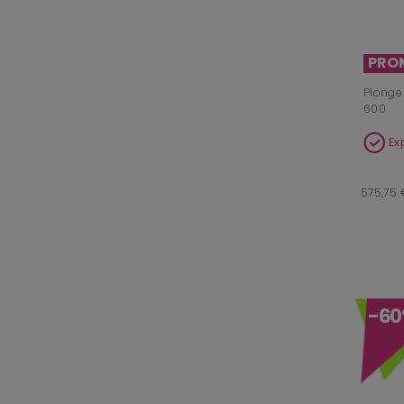
PRO
Plonge 
600
Ex
575,75 
-6