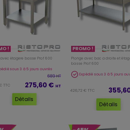
MO !
PROMO !
 avec étagere basse Prof 600
Plonge avec bac a droite et étag
basse Prof 600
pédié sous 3 à 5 jours ouvrés
Expédié sous 3 à 5 jours ou
689 HT
275,60 €
 € TTC
HT
355,6
426,72 € TTC
Détails
Détails