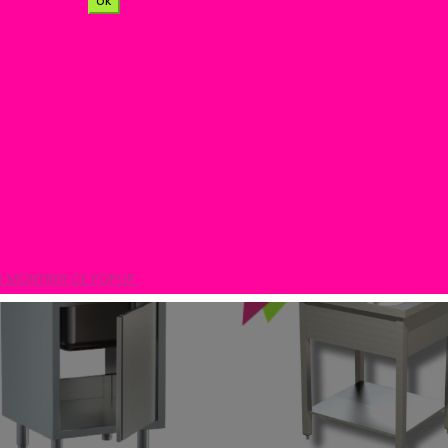
ok
produits.
Trier par :
5%
-60%
S MONTRER CE POPUP.