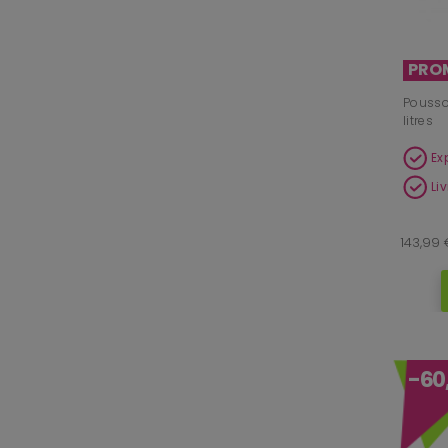
PRO
Poussoi
litres
Ex
Li
143,99 
-60