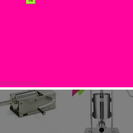
ok
produits.
Trier par :
,00 €
-50,00 €
S MONTRER CE POPUP.