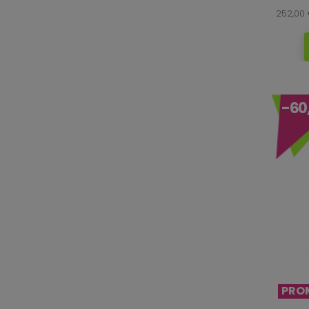
252,00
-60
PRO