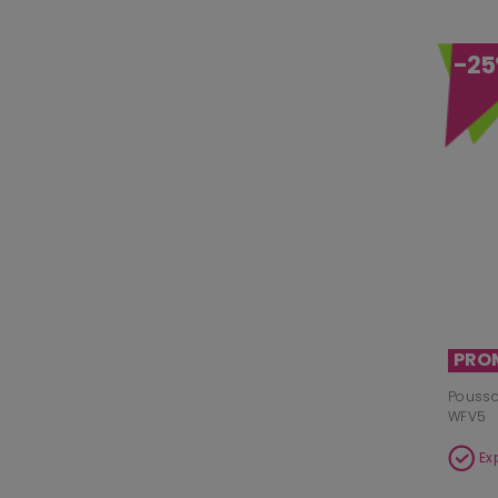
-2
PRO
Pousso
WFV5
Ex