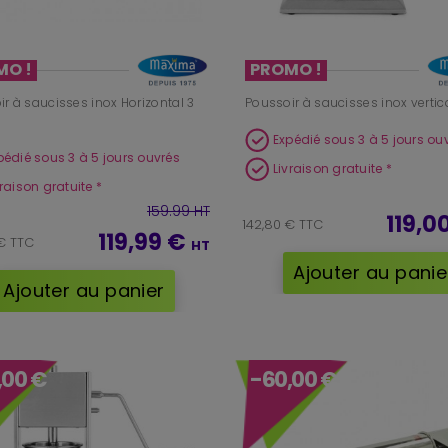
MO !
PROMO !
r à saucisses inox Horizontal 3
Poussoir à saucisses inox vertical
Expédié sous 3 à 5 jours ou
pédié sous 3 à 5 jours ouvrés
Livraison gratuite *
vraison gratuite *
159.99 HT
119,0
142,80 € TTC
119,99 €
€ TTC
HT
Ajouter au panie
Ajouter au panier
,00 €
-60,00 €