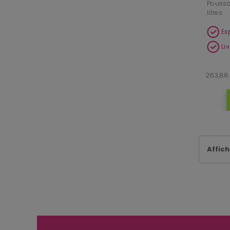
Poussoi
litres
Ex
Li
263,88
Affich