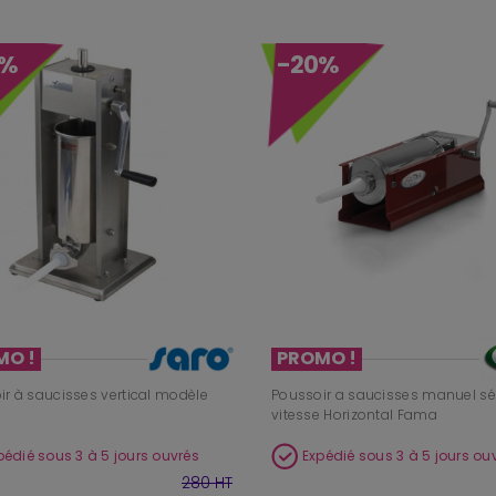
5%
-20%
MO !
PROMO !
ir à saucisses vertical modèle
Poussoir a saucisses manuel sér
vitesse Horizontal Fama
pédié sous 3 à 5 jours ouvrés
Expédié sous 3 à 5 jours ou
280 HT