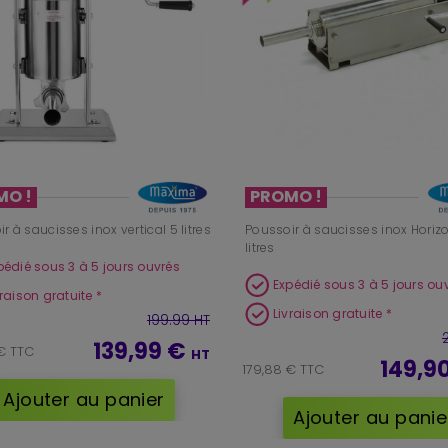
MO !
PROMO !
r à saucisses inox vertical 5 litres
Poussoir à saucisses inox Horizo
litres
pédié sous 3 à 5 jours ouvrés
Expédié sous 3 à 5 jours ou
vraison gratuite *
Livraison gratuite *
199.99 HT
139,99 €
€ TTC
HT
149,9
179,88 € TTC
Ajouter au panier
Ajouter au panie