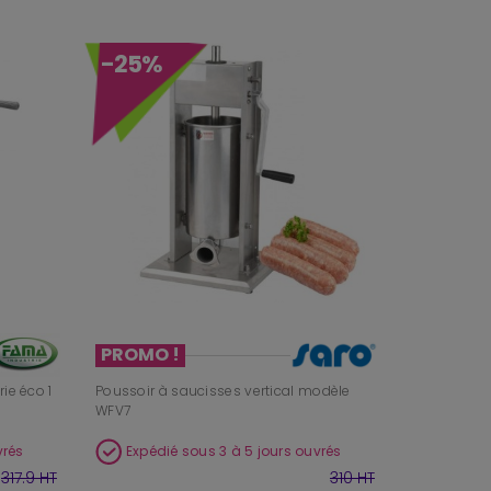
-25%
PROMO !
ie éco 1
Poussoir à saucisses vertical modèle
WFV7
vrés
Expédié sous 3 à 5 jours ouvrés
317.9 HT
310 HT