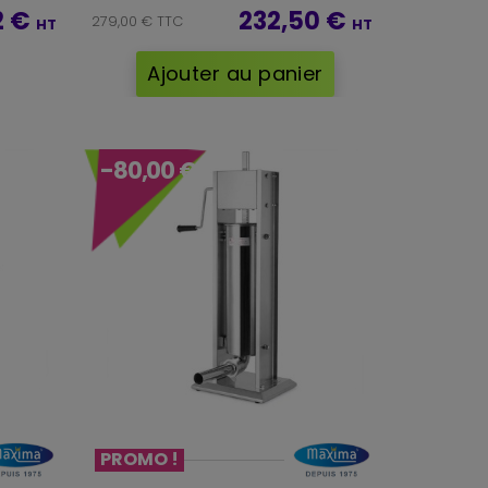
2 €
232,50 €
279,00 € TTC
HT
HT
Ajouter au panier
-80,00 €
PROMO !