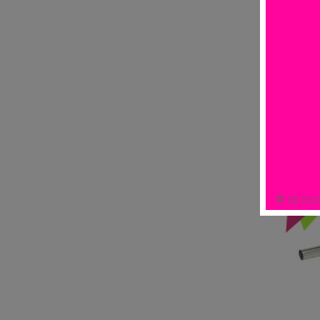
Il y a 24 
-40
NE PLU