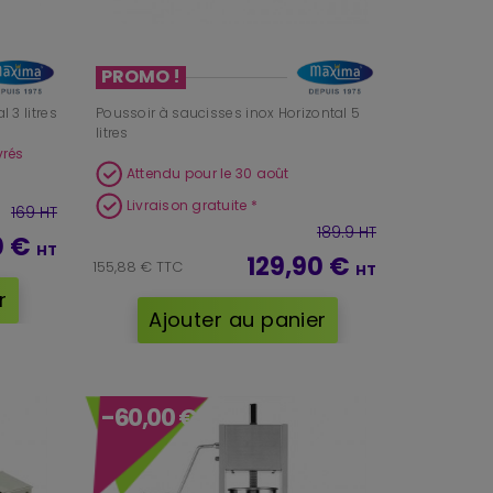
PROMO !
 3 litres
Poussoir à saucisses inox Horizontal 5
litres
vrés
Attendu pour le 30 août
Livraison gratuite *
169 HT
189.9 HT
0 €
HT
129,90 €
155,88 € TTC
HT
r
Ajouter au panier
-60,00 €