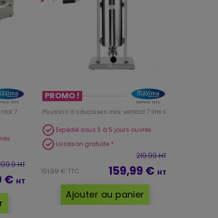
PROMO !
ntal 7
Poussoir à saucisses inox vertical 7 litres
Expédié sous 3 à 5 jours ouvrés
vrés
Livraison gratuite *
219.99 HT
209.9 HT
159,99 €
191,99 € TTC
HT
0 €
HT
Ajouter au panier
r