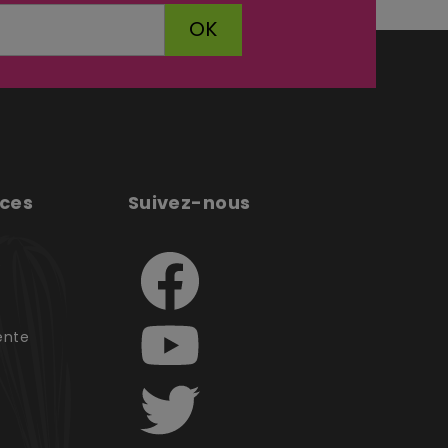
OK
ices
Suivez-nous
e
ente