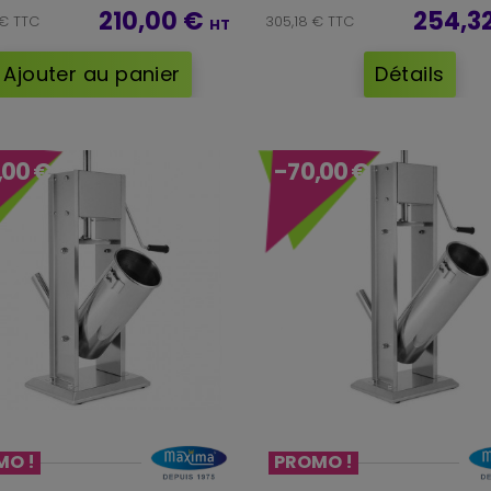
210,00 €
254,3
 € TTC
305,18 € TTC
HT
Ajouter au panier
Détails
,00 €
-70,00 €
MO !
PROMO !