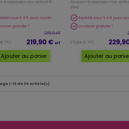
r à saucisses inox vertical 10
Poussoir à saucisses inox vertica
litres
pédié sous 3 à 5 jours ouvrés
Expédié sous 3 à 5 jours ou
vraison gratuite *
Livraison gratuite *
279.9 HT
219,90 €
229,9
 € TTC
275,88 € TTC
HT
Ajouter au panier
Ajouter au panie
age 1-12 de 24 article(s)