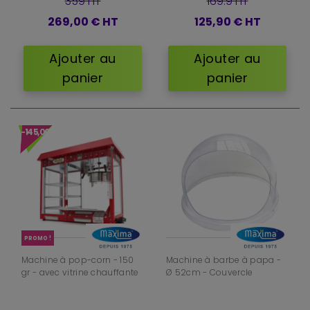
359 HT
169.9 HT
269,00 €
HT
125,90 €
HT
Ajouter au
Ajouter au
panier
panier
-145,00 €
PROMO !
Machine à pop-corn - 150
Machine à barbe à papa -
gr - avec vitrine chauffante
Ø 52cm - Couvercle