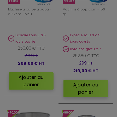
PROMO !
PROMO !
Machine à barbe à papa -
Machine à pop-corn - 150
Ø 52cm - bleu
gr
Expédié sous 3 à 5
Expédié sous 3 à 5
jours ouvrés
jours ouvrés
250,80 € TTC
Livraison gratuite *
279 HT
262,80 € TTC
299 HT
209,00 €
HT
219,00 €
HT
Ajouter au
panier
Ajouter au
panier
-70,00 €
-90,00 €