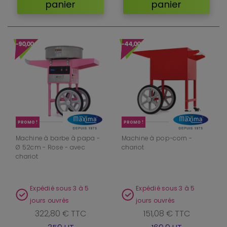
panier
panier
-90,00 €
-44,00 €
PROMO !
PROMO !
Machine à barbe à papa -
Machine à pop-corn -
Ø 52cm - Rose - avec
chariot
chariot
Expédié sous 3 à 5
Expédié sous 3 à 5
jours ouvrés
jours ouvrés
322,80 € TTC
151,08 € TTC