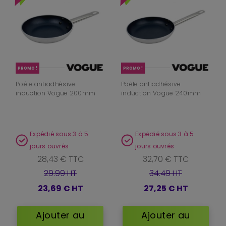
PROMO !
PROMO !
Poêle antiadhésive
Poêle antiadhésive
induction Vogue 200mm
induction Vogue 240mm
Expédié sous 3 à 5
Expédié sous 3 à 5
jours ouvrés
jours ouvrés
28,43 € TTC
32,70 € TTC
29.99 HT
34.49 HT
23,69 €
HT
27,25 €
HT
Ajouter au
Ajouter au