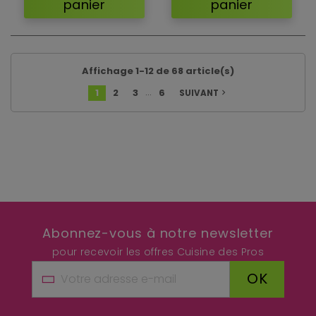
panier
panier
Affichage 1-12 de 68 article(s)
…
1
2
3
6
SUIVANT
navigate_next
Abonnez-vous à notre newsletter
pour recevoir les offres Cuisine des Pros
OK