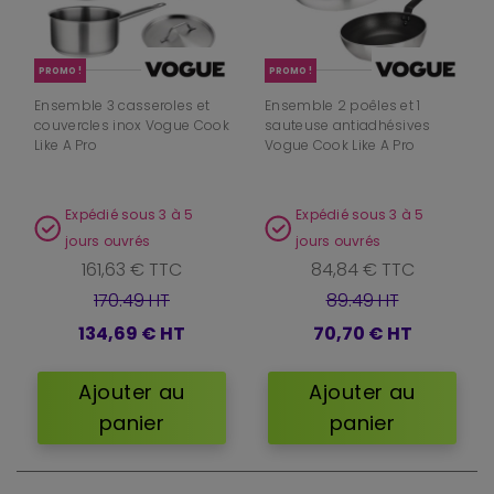
PROMO !
PROMO !
Ensemble 3 casseroles et
Ensemble 2 poêles et 1
couvercles inox Vogue Cook
sauteuse antiadhésives
Like A Pro
Vogue Cook Like A Pro
Expédié sous 3 à 5
Expédié sous 3 à 5
jours ouvrés
jours ouvrés
161,63 € TTC
84,84 € TTC
170.49 HT
89.49 HT
134,69 €
HT
70,70 €
HT
Ajouter au
Ajouter au
panier
panier