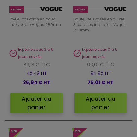
PROMO !
PROMO !
Poêle induction en acier
Sauteuse évasée en cuivre
inoxydable Vogue 280mm
3 couches induction Vogue
200mm
Expédié sous 3 à 5
Expédié sous 3 à 5
jours ouvrés
jours ouvrés
43,13 € TTC
90,01 € TTC
45.49 HT
94.95 HT
35,94 €
HT
75,01 €
HT
Ajouter au
Ajouter au
panier
panier
-21%
-21%