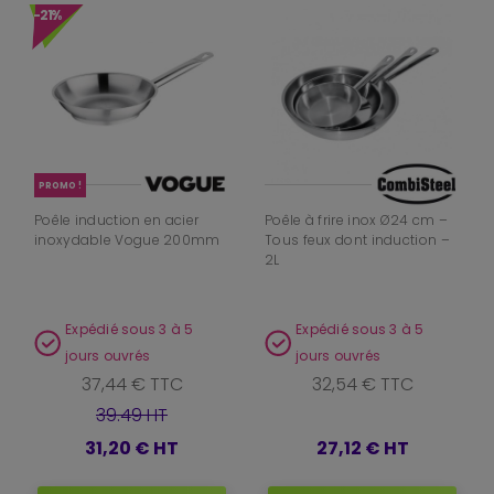
-21%
PROMO !
Poêle induction en acier
Poêle à frire inox Ø24 cm –
inoxydable Vogue 200mm
Tous feux dont induction –
2L
Expédié sous 3 à 5
Expédié sous 3 à 5
jours ouvrés
jours ouvrés
37,44 € TTC
32,54 € TTC
39.49 HT
31,20 €
HT
27,12 €
HT