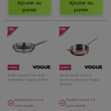
Ajouter au
Ajouter au
panier
panier
-21%
-21%
PROMO !
PROMO !
Poêle induction en acier
Sauteuse en cuivre 3
inoxydable Vogue 240mm
couches induction Vogue
240mm
Expédié sous 3 à 5
Expédié sous 3 à 5
jours ouvrés
jours ouvrés