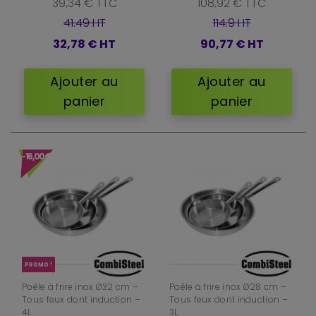
39,34 € TTC
108,92 € TTC
41.49 HT
114.9 HT
32,78 €
HT
90,77 €
HT
Ajouter au
Ajouter au
panier
panier
-16,00 €
PROMO !
Poêle à frire inox Ø32 cm –
Poêle à frire inox Ø28 cm –
Tous feux dont induction –
Tous feux dont induction –
4L
3L