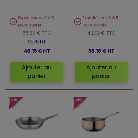
Expédié sous 3 à 5
Expédié sous 3 à 5
jours ouvrés
jours ouvrés
55,38 € TTC
43,39 € TTC
62.15 HT
46,15 €
HT
36,16 €
HT
Ajouter au
Ajouter au
panier
panier
-21%
-21%