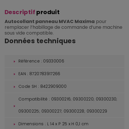
Descriptif
produit
Autocollant panneau MVAC Maxima
pour
remplacer l’habillage de commande d’une machine
sous vide compatible.
Données techniques
Référence : 09330006
EAN : 8720783917266
Code SH : 8422909000
Compatibilité : 09300216; 09300220; 09300230;
09300225; 09300227; 09300228; 09300229
Dimensions : L 14 x P 25 x H 0,1 cm