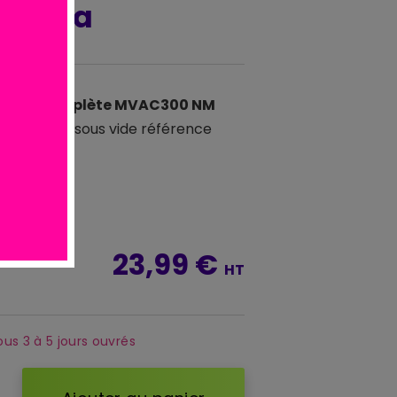
axima
oudure complète MVAC300 NM
r machine sous vide référence
23,99 €
HT
ous 3 à 5 jours ouvrés