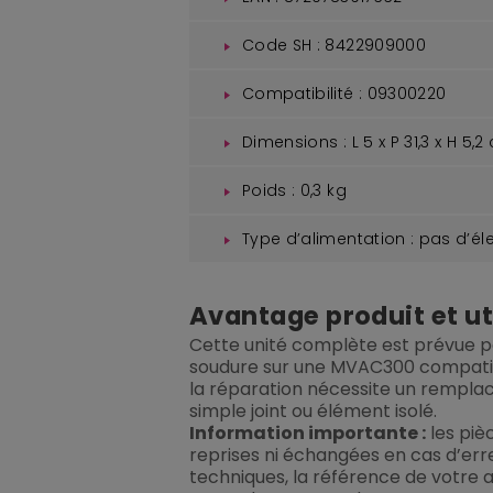
Code SH : 8422909000
Compatibilité : 09300220
Dimensions : L 5 x P 31,3 x H 5,2
Poids : 0,3 kg
Type d’alimentation : pas d’éle
Avantage produit et uti
Cette unité complète est prévue 
soudure sur une MVAC300 compatibl
la réparation nécessite un rempla
simple joint ou élément isolé.
Information importante :
les piè
reprises ni échangées en cas d’erre
techniques, la référence de votre a