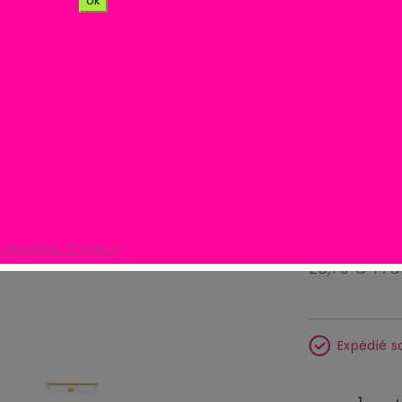
ok
NM M
Unité de s
Maxima
pou
09300220.
S MONTRER CE POPUP.
28,79 € TTC
Expédié s