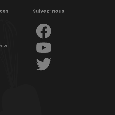
ices
Suivez-nous
e
ente