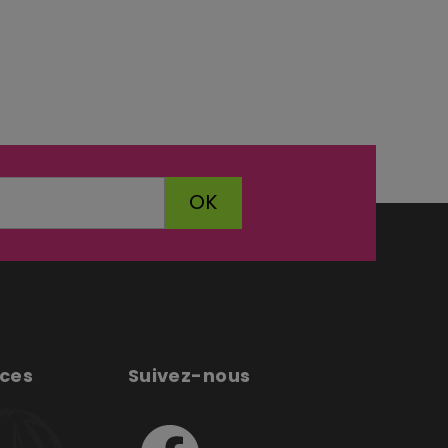
OK
ices
Suivez-nous
e