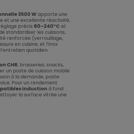
onnelle 3500 W
apporte une
et une excellente réactivité,
 réglage précis
60–240°C
et
 standardiser les cuissons,
té renforcée (verrouillage,
sure en cuisine, et l’inox
 l’entretien quotidien.
ion CHR
, brasseries, snacks,
éer un poste de cuisson mobile
uisson à la demande, poste
rvice. Pour un rendement
atibles induction
à fond
ettoyer la surface vitrée une