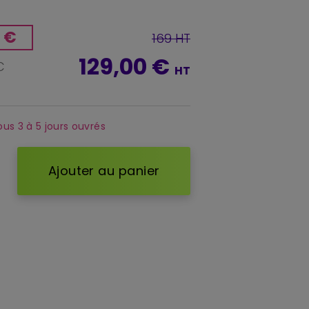
 €
169 HT
129,00 €
C
HT
ous 3 à 5 jours ouvrés
Ajouter au panier
d