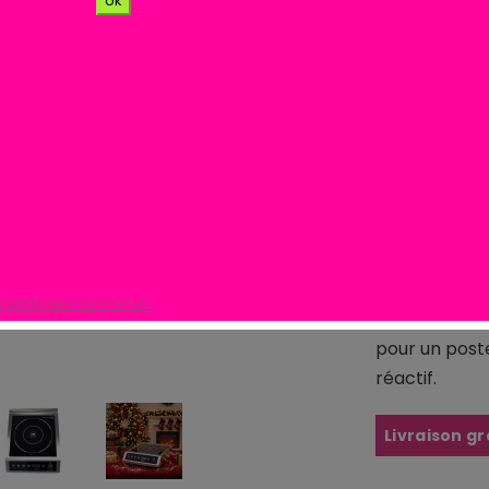
ok
Maxi
La
plaque à 
Maxima 350
puissante et
demande e
rapidement, 
240°C
, une
m
S MONTRER CE POPUP.
une interface
pour un poste
réactif.
Livraison gr