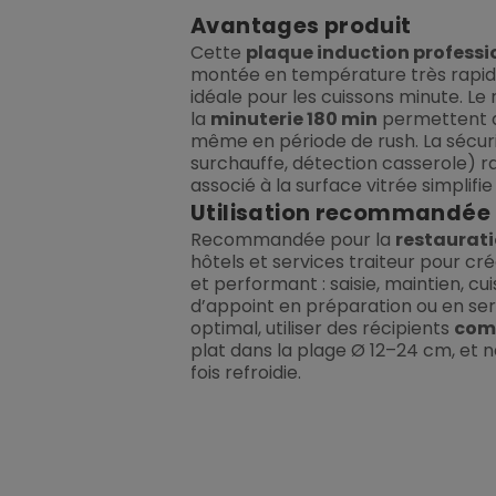
Avantages produit
Cette
plaque induction professi
montée en température très rapide 
idéale pour les cuissons minute. Le
la
minuterie 180 min
permettent de
même en période de rush. La sécuri
surchauffe, détection casserole) ras
associé à la surface vitrée simplifie
Utilisation recommandée
Recommandée pour la
restaurat
hôtels et services traiteur pour cr
et performant : saisie, maintien, c
d’appoint en préparation ou en se
optimal, utiliser des récipients
comp
plat dans la plage Ø 12–24 cm, et n
fois refroidie.