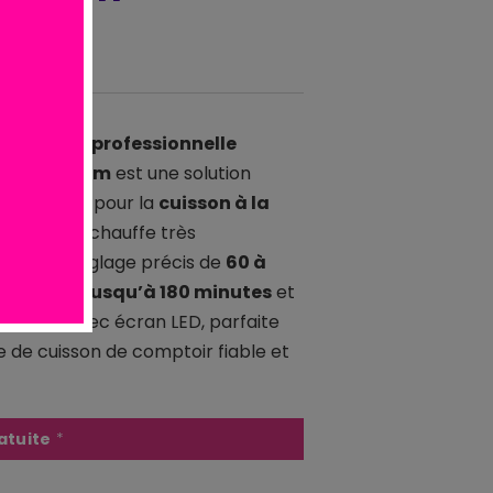
ma
induction professionnelle
0 W Ø 24 cm
est une solution
 compacte pour la
cuisson à la
n CHR
. Elle chauffe très
offre un réglage précis de
60 à
inuterie jusqu’à 180 minutes
et
 tactile avec écran LED, parfaite
 de cuisson de comptoir fiable et
atuite
*