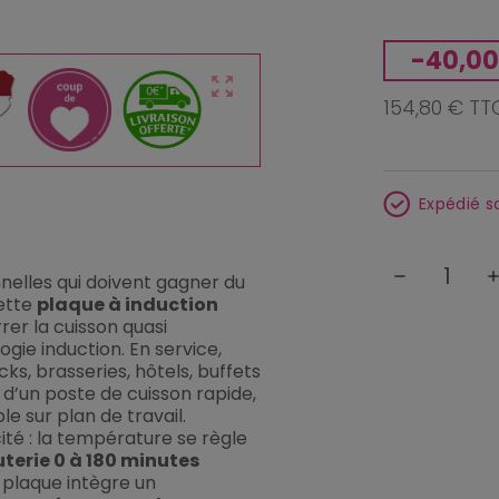
-40,00
zoom_out_map
154,80 € TT
Expédié s
remove
ad
nelles qui doivent gagner du
cette
plaque à induction
r la cuisson quasi
ie induction. En service,
ks, brasseries, hôtels, buffets
 d’un poste de cuisson rapide,
e sur plan de travail.
ité : la température se règle
terie 0 à 180 minutes
a plaque intègre un