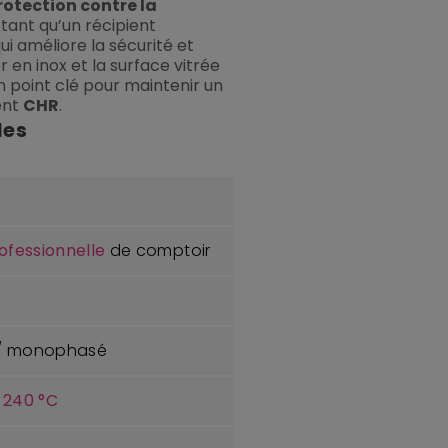
rotection contre la
 tant qu’un récipient
i améliore la sécurité et
er en inox et la surface vitrée
un point clé pour maintenir un
ent
CHR
.
les
ofessionnelle
de comptoir
z / monophasé
 240 °C