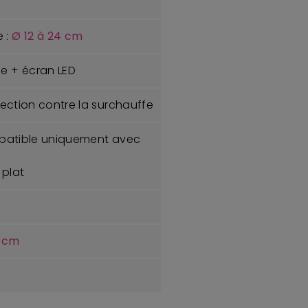
 :
Ø 12 à 24 cm
le + écran LED
otection contre la surchauffe
ompatible uniquement avec
 plat
5 cm