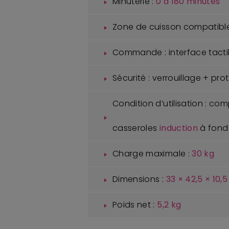
Minuterie :
0 à 180 minutes
Zone de cuisson compatible
Commande : interface tacti
Sécurité : verrouillage + pr
Condition d’utilisation : c
casseroles
induction
à fond
Charge maximale :
30 kg
Dimensions :
33 × 42,5 × 10,
Poids net :
5,2 kg