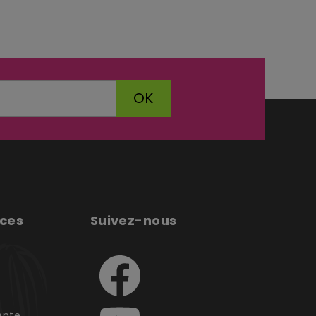
OK
ices
Suivez-nous
e
ente