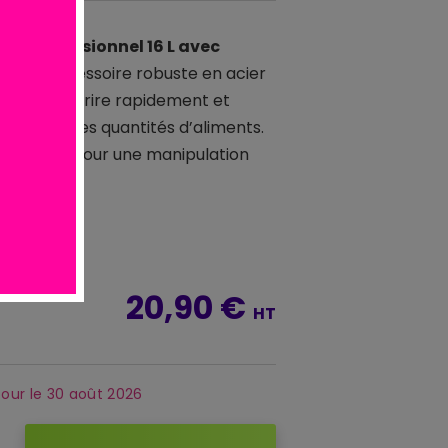
ture professionnel 16 L avec
xima
, accessoire robuste en acier
onçu pour frire rapidement et
 de grandes quantités d’aliments.
nomique pour une manipulation
 facile.
20,90 €
HT
our le 30 août 2026