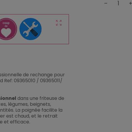
remove
ad
zoom_out_map
essionnelle de rechange pour
 Ref: 09365010 / 09365011/
sionnel
dans une friteuse de
tes, légumes, beignets,
ités. La poignée facilite la
 est chaud, et le retrait
e et efficace.