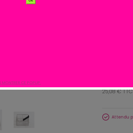
ok
Panier à fri
poignée Ma
inoxydable c
efficacement
Poignée ergo
sûre et lavage
S MONTRER CE POPUP.
25,08 € TTC
Attendu p