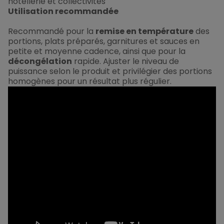
hôtellerie et collectivités
Utilisation recommandée
Recommandé pour la
remise en température
des
portions, plats préparés, garnitures et sauces en
petite et moyenne cadence, ainsi que pour la
décongélation
rapide. Ajuster le niveau de
puissance selon le produit et privilégier des portions
homogènes pour un résultat plus régulier.