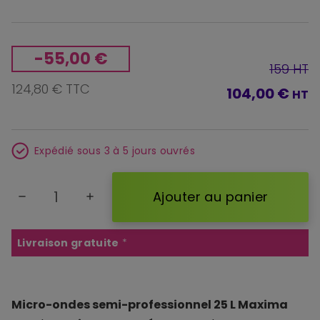
-55,00 €
159 HT
124,80 € TTC
104,00 €
HT
Expédié sous 3 à 5 jours ouvrés
Ajouter au panier
remove
add
Livraison gratuite
*
Micro-ondes semi-professionnel 25 L Maxima