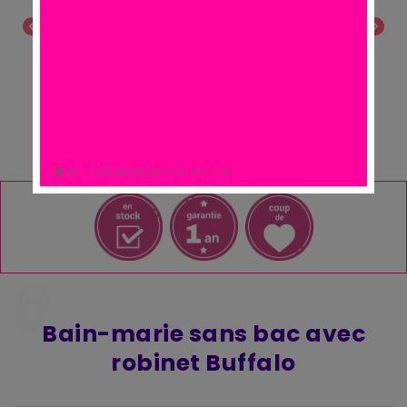
chevron_left
chevron_right
NE PLUS MONTRER CE POPUP.
Bain-marie sans bac avec
robinet Buffalo