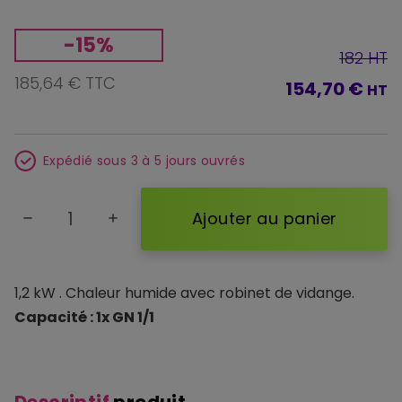
-15%
182 HT
185,64 € TTC
154,70 €
HT
Expédié sous 3 à 5 jours ouvrés
Ajouter au panier
remove
add
1,2 kW . Chaleur humide avec robinet de vidange.
Capacité : 1x GN 1/1
Descriptif
produit