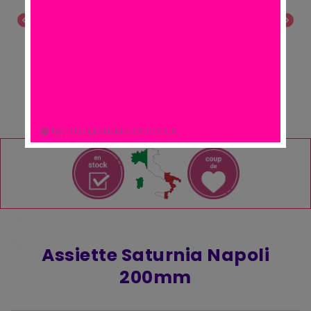
chevron_left
chevron_right
NE PLUS MONTRER CE POPUP.
Assiette Saturnia Napoli
200mm