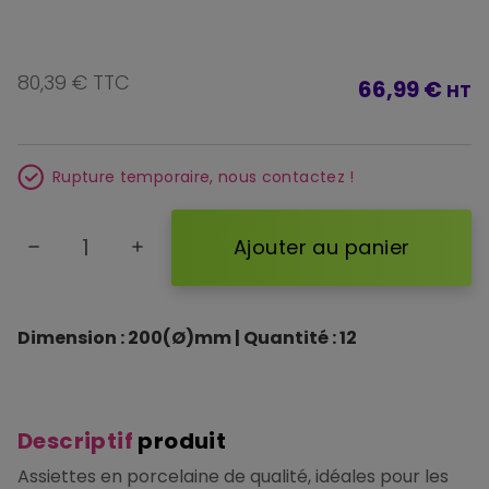
80,39 € TTC
66,99 €
HT
Rupture temporaire, nous contactez !
Ajouter au panier
remove
add
Dimension : 200(Ø)mm | Quantité : 12
Descriptif
produit
Assiettes en porcelaine de qualité, idéales pour les