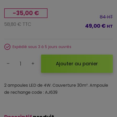
-35,00 €
84 HT
58,80 € TTC
49,00 €
HT
Expédié sous 3 à 5 jours ouvrés
Ajouter au panier
remove
add
2 ampoules LED de 4W. Couverture 30m². Ampoule
de rechange code : AJ639
Descriptif
produit