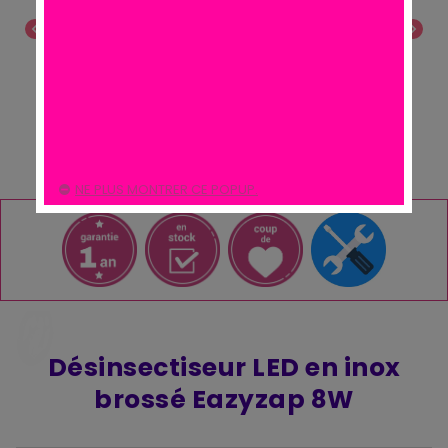
chevron_left
chevron_right
NE PLUS MONTRER CE POPUP.
Désinsectiseur LED en inox
brossé Eazyzap 8W