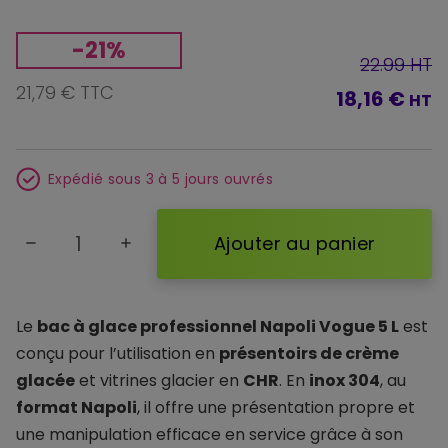
-21%
22.99 HT
21,79 € TTC
18,16 €
HT
Expédié sous 3 à 5 jours ouvrés
Ajouter au panier
remove
add
Le
bac à glace professionnel Napoli Vogue 5 L
est
conçu pour l’utilisation en
présentoirs de crème
glacée
et vitrines glacier en
CHR
. En
inox 304
, au
format Napoli
, il offre une présentation propre et
une manipulation efficace en service grâce à son