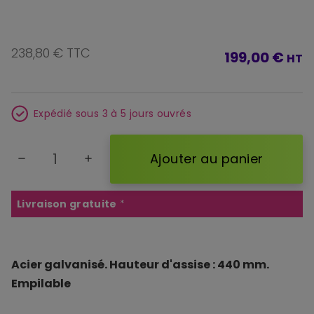
238,80 € TTC
199,00 €
HT
Expédié sous 3 à 5 jours ouvrés
Ajouter au panier
remove
add
Livraison gratuite
*
Acier galvanisé. Hauteur d'assise : 440 mm.
Empilable