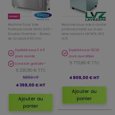
PROMO !
Machine Sous Vide
Machine sous vide à cloche
Professionnelle MVAC 600 –
professionnelle sur roues
Double Chambre – Barres
série Lavezzini LAPACK 450
de Soudure 600 mm
LCD
Expédié sous 3 à 5
Expédié sous 15/20
jours ouvrés
jours ouvrables
5 770,80 € TTC
Livraison gratuite *
5 230,80 € TTC
5859 HT
4 809,00 €
HT
4 359,00 €
HT
Ajouter au
panier
Ajouter au
panier