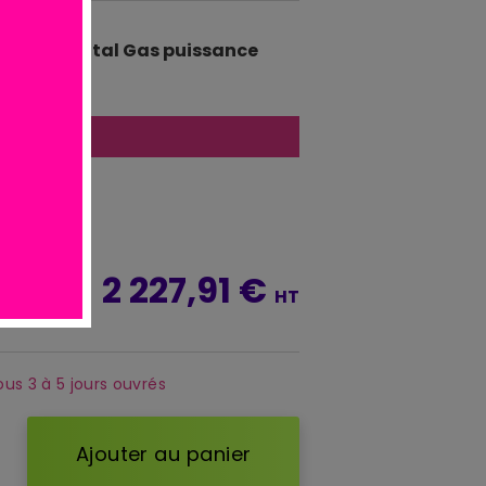
lt): 230 Total Gas puissance
atuite
*
2 227,91 €
TTC
HT
ous 3 à 5 jours ouvrés
Ajouter au panier
d