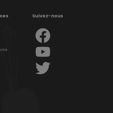
ices
Suivez-nous
e
ente