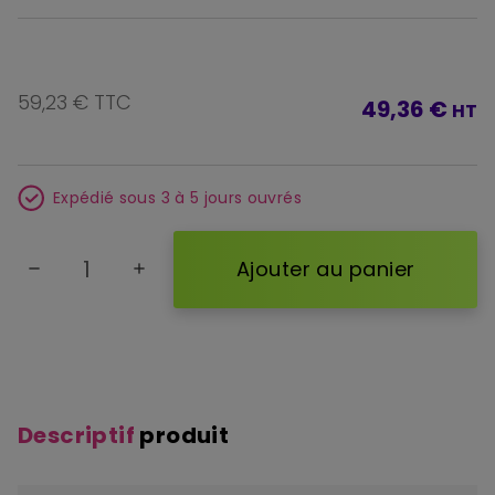
59,23 € TTC
49,36 €
HT
Expédié sous 3 à 5 jours ouvrés
Ajouter au panier
remove
add
Descriptif
produit