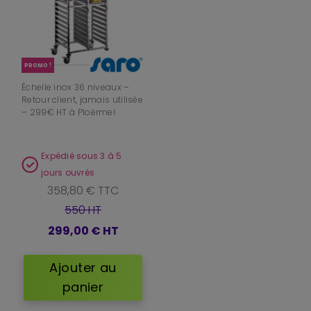
PROMO !
Échelle inox 36 niveaux –
Retour client, jamais utilisée
– 299€ HT à Ploërmel
Expédié sous 3 à 5
jours ouvrés
358,80 € TTC
550 HT
299,00 €
HT
Ajouter au
panier